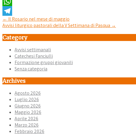
Email
WhatsApp
Post
←
Il Rosario nel mese di maggio
Telegram
Avvisi liturgico pastorali della V Settimana di Pasqua
→
navigation
Category
Avvisi settimanali
Catechesi Fanciulli
Formazione gruppi giovanili
Senza categoria
Archives
Agosto 2026
Luglio 2026
Giugno 2026
Maggio 2026
Aprile 2026
Marzo 2026
Febbraio 2026