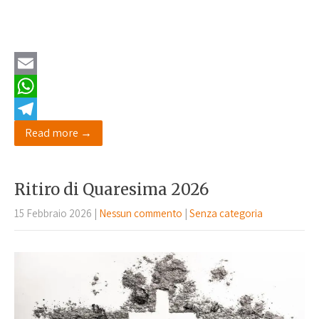
E
m
W
a
h
T
Read more →
i
a
e
l
t
l
Ritiro di Quaresima 2026
s
e
15 Febbraio 2026
|
Nessun commento
|
Senza categoria
A
g
p
r
p
a
m