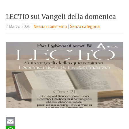
i
a
e
l
t
l
LECTIO sui Vangeli della domenica
s
e
7 Marzo 2026
|
Nessun commento
|
Senza categoria
A
g
p
r
p
a
m