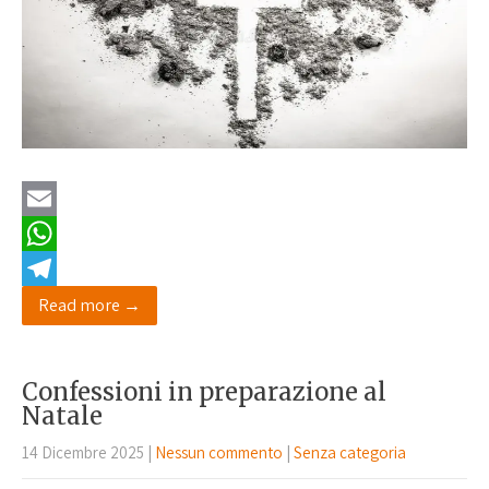
E
m
W
a
h
T
Read more →
i
a
e
l
t
l
Confessioni in preparazione al
s
e
Natale
A
g
14 Dicembre 2025
|
Nessun commento
|
Senza categoria
p
r