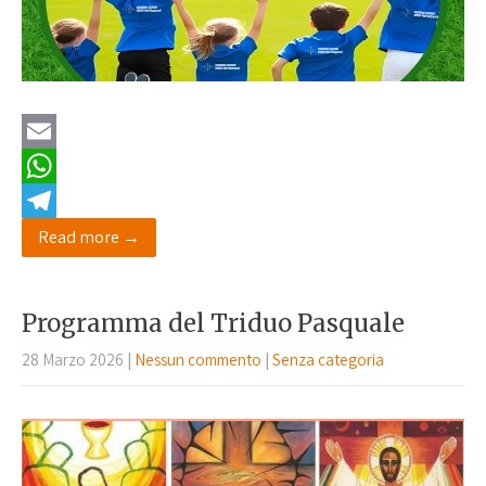
E
m
W
a
h
T
Read more →
i
a
e
l
t
l
Programma del Triduo Pasquale
s
e
28 Marzo 2026
|
Nessun commento
|
Senza categoria
A
g
p
r
p
a
m