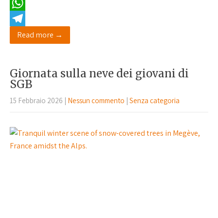
E
m
W
a
h
T
Read more →
i
a
e
l
t
l
Giornata sulla neve dei giovani di
s
e
SGB
A
g
15 Febbraio 2026
|
Nessun commento
|
Senza categoria
p
r
p
a
m