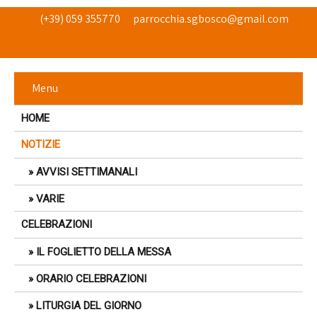
Per non perdere gli avvisi!
(+39) 059 355770
parrocchia.sgbosco@gmail.com
Menu
HOME
NOTIZIE
AVVISI SETTIMANALI
VARIE
CELEBRAZIONI
IL FOGLIETTO DELLA MESSA
ORARIO CELEBRAZIONI
LITURGIA DEL GIORNO