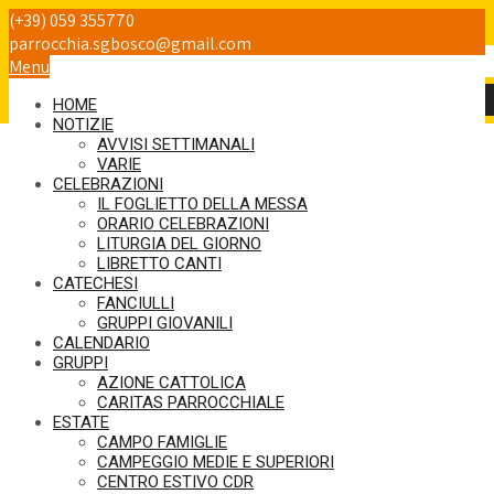
(+39) 059 355770
Per non perdere gli avvisi!
parrocchia.sgbosco@gmail.com
Menu
HOME
NOTIZIE
AVVISI SETTIMANALI
VARIE
CELEBRAZIONI
IL FOGLIETTO DELLA MESSA
ORARIO CELEBRAZIONI
LITURGIA DEL GIORNO
LIBRETTO CANTI
CATECHESI
FANCIULLI
GRUPPI GIOVANILI
CALENDARIO
GRUPPI
AZIONE CATTOLICA
CARITAS PARROCCHIALE
ESTATE
CAMPO FAMIGLIE
CAMPEGGIO MEDIE E SUPERIORI
CENTRO ESTIVO CDR