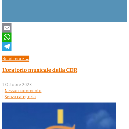
Email
WhatsApp
Telegram
Read more →
L’oratorio musicale della CDR
1 Ottobre 2023
|
Nessun commento
|
Senza categoria