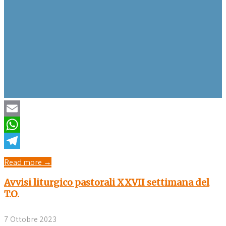
Email
WhatsApp
Telegram
Read more →
Avvisi liturgico pastorali XXVII settimana del
T.O.
7 Ottobre 2023