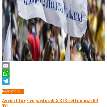
Email
WhatsApp
Telegram
Read more →
Avvisi liturgico pastorali XXIX settimana del
T.O.