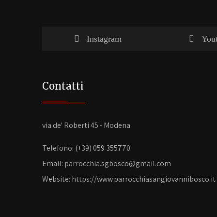
s
e
A
g
p
r
Instagram
You
p
a
m
Contatti
via de' Roberti 45 - Modena
Telefono: (+39) 059 355770
Email: parrocchia.sgbosco@gmail.com
Website: https://www.parrocchiasangiovannibosco.it