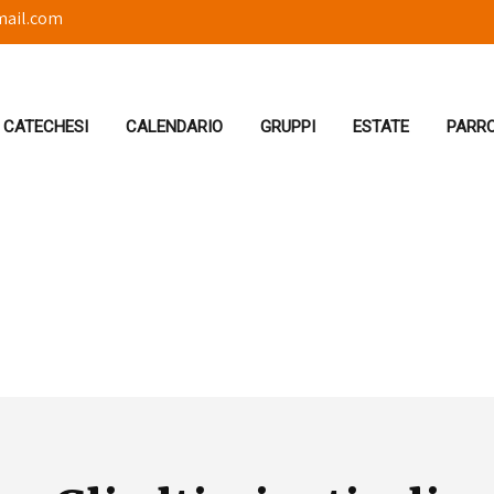
mail.com
r non perdere gli avvisi!
CATECHESI
CALENDARIO
GRUPPI
ESTATE
PARR