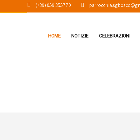
(+39) 059 355770
parrocchia.sgbosco@g
Pe
HOME
NOTIZIE
CELEBRAZIONI